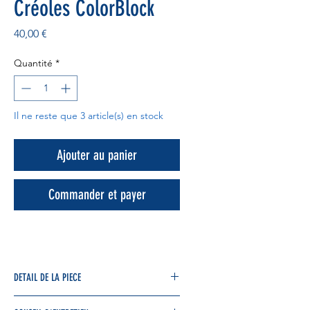
Créoles ColorBlock
Prix
40,00 €
Quantité
*
Il ne reste que 3 article(s) en stock
Ajouter au panier
Commander et payer
DETAIL DE LA PIECE
👂Ultra légère et ultra tendance, ces