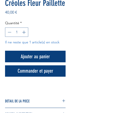
Créoles Fleur Paillette
Prix
40,00 €
Quantité
*
Il ne reste que 1 article(s) en stock
Ajouter au panier
Commander et payer
DETAIL DE LA PIECE
👂Ultra légère et ultra tendance, ces