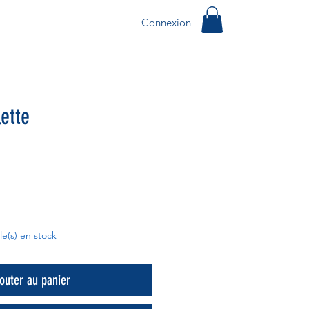
Connexion
lette
cle(s) en stock
outer au panier