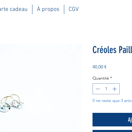
arte cadeau
À propos
CGV
Créoles Pail
Prix
40,00 €
Quantité
*
Il ne reste que 3 arti
Aj