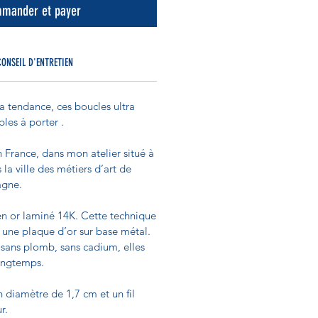
mander et payer
CONSEIL D'ENTRETIEN
ra tendance, ces boucles ultra
bles à porter .
 France, dans mon atelier situé à
la ville des métiers d’art de
agne.
en or laminé 14K. Cette technique
 une plaque d’or sur base métal.
 sans plomb, sans cadium, elles
longtemps.
n diamètre de 1,7 cm et un fil
r.