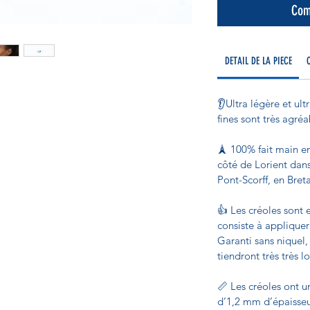
Com
DETAIL DE LA PIECE
👂Ultra légère et ult
fines sont très agréa
🗼 100% fait main en
côté de Lorient dans 
Pont-Scorff, en Bret
👍 Les créoles sont 
consiste à appliquer
Garanti sans niquel,
tiendront très très 
📏 Les créoles ont u
d’1,2 mm d’épaisseu