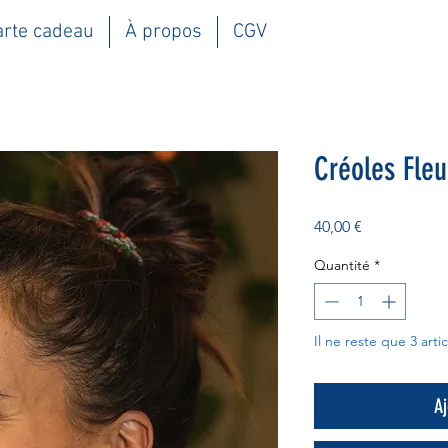
arte cadeau
À propos
CGV
Créoles Fleu
Prix
40,00 €
Quantité
*
Il ne reste que 3 arti
Aj