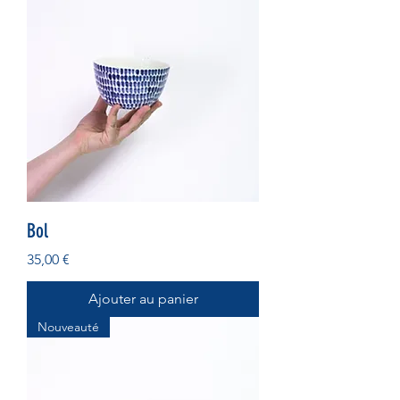
Bol
Prix
35,00 €
Ajouter au panier
Nouveauté