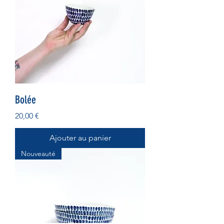
Bolée
Prix
20,00 €
Ajouter au panier
Nouveauté