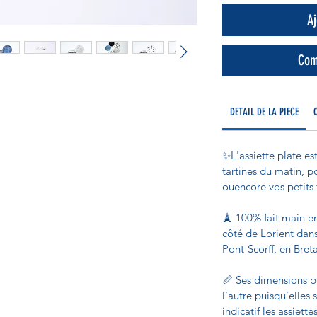
Aj
Com
DETAIL DE LA PIECE
✨L'assiette plate es
tartines du matin, p
ouencore vos petits 
🗼 100% fait main en
côté de Lorient dans 
Pont-Scorff, en Bret
📏 Ses dimensions p
l’autre puisqu’elles 
indicatif les assiet