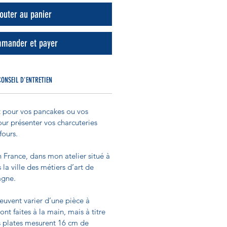
outer au panier
mander et payer
CONSEIL D'ENTRETIEN
t pour vos pancakes ou vos
our présenter vos charcuteries
fours.
 France, dans mon atelier situé à
la ville des métiers d’art de
agne.
euvent varier d’une pièce à
sont faites à la main, mais à titre
tes plates mesurent 16 cm de